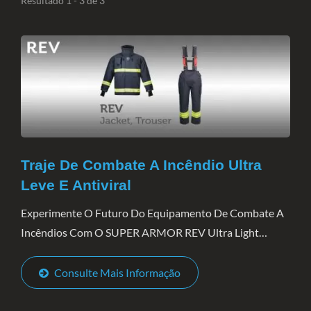
Resultado 1 - 3 de 3
Traje De Combate A Incêndio Ultra
Leve E Antiviral
Experimente O Futuro Do Equipamento De Combate A
Incêndios Com O SUPER ARMOR REV Ultra Light
Firefighting Suit - Uma Mistura Revolucionária De
Proteção E Conforto Que Estabelece Novos Padrões Na
Consulte Mais Informação
Indústria....