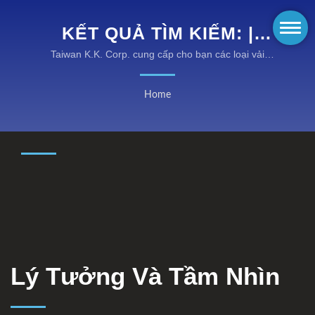
KẾT QUẢ TÌM KIẾM: |
KHÁM PHÁ TRANG PHỤC
Taiwan K.K. Corp. cung cấp cho bạn các loại vải
chống cháy sáng tạo, quần áo chống lửa và trang
AN TOÀN CHỐNG CHÁY
phục bảo hộ hiệu suất cao với chi phí hợp lý.
Home
KANOX®: QUẦN ÁO
CHỐNG CHÁY TIÊN TIẾN
Lý Tưởng Và Tầm Nhìn