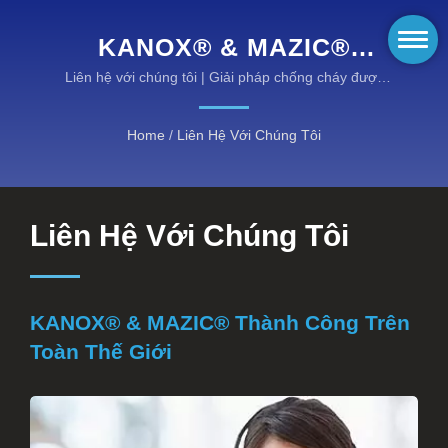
KANOX® & MAZIC®
THÀNH CÔNG TRÊN
Liên hệ với chúng tôi | Giải pháp chống cháy được
chứng nhận EN cho các môi trường nguy hiểm
TOÀN THẾ GIỚI | THIẾT BỊ
Home
/
Liên Hệ Với Chúng Tôi
CHỐNG CHÁY HIỆU SUẤT
CAO CỦA KANOX®:
KHÁM PHÁ CÁC DANH
Liên Hệ Với Chúng Tôi
MỤC CỦA CHÚNG TÔI
KANOX® & MAZIC® Thành Công Trên
Toàn Thế Giới