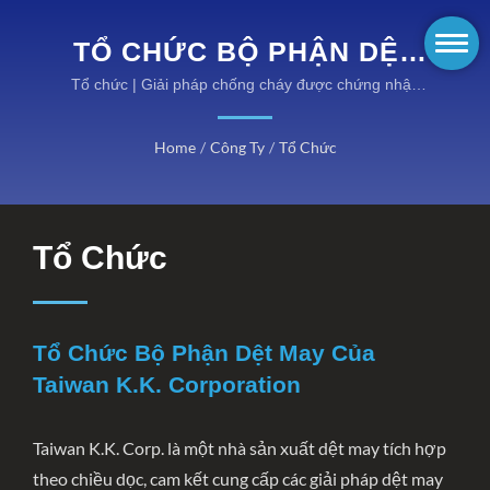
TỔ CHỨC BỘ PHẬN DỆT
MAY CỦA TAIWAN K.K.
Tổ chức | Giải pháp chống cháy được chứng nhận
EN cho các môi trường nguy hiểm
CORPORATION | THIẾT BỊ
Home
/
Công Ty
/
Tổ Chức
CHỐNG CHÁY HIỆU SUẤT
CAO CỦA KANOX®:
KHÁM PHÁ CÁC DANH
Tổ Chức
MỤC CỦA CHÚNG TÔI
Tổ Chức Bộ Phận Dệt May Của
Taiwan K.K. Corporation
Taiwan K.K. Corp. là một nhà sản xuất dệt may tích hợp
theo chiều dọc, cam kết cung cấp các giải pháp dệt may