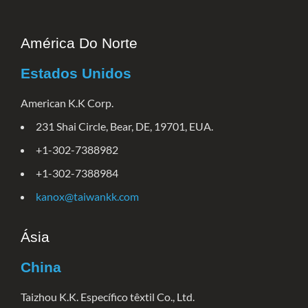
América Do Norte
Estados Unidos
American K.K Corp.
231 Shai Circle, Bear, DE, 19701, EUA.
+1-302-7388982
+1-302-7388984
kanox@taiwankk.com
Ásia
China
Taizhou K.K. Específico têxtil Co., Ltd.