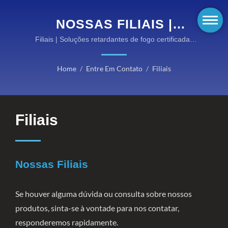
NOSSAS FILIAIS |
EQUIPAMENTOS DE ALTA
Filiais | Soluções retardantes de fogo certificadas
pela EN para ambientes perigosos
PERFORMANCE
Home
/
Entre Em Contato
/
Filiais
RESISTENTES AO FOGO
DA KANOX®: DESCUBRA
NOSSAS CATEGORIAS
Filiais
Nossas Filiais
Se houver alguma dúvida ou consulta sobre nossos
produtos, sinta-se à vontade para nos contatar,
responderemos rapidamente.