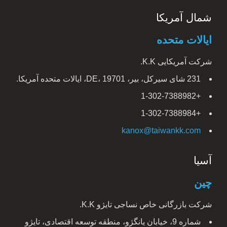
شمال آمریکا
ایالات متحده
شرکت آمریکایی K.K.
231 شای سیرکل، بیر، DE، 19701، ایالات متحده آمریکا.
+1-302-7388982
+1-302-7388984
kanox@taiwankk.com
آسیا
چین
شرکت بازرگانی خاص نساجی تایژو K.K.
شماره 9، خیابان یانگژو، منطقه توسعه اقتصادی، تایژو