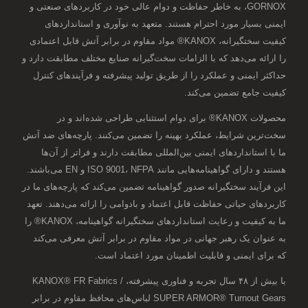
GORNOX، به خاطر حفاظت و دوام عالی خود در کاربردهای صنعتی و
ایمنی بسیار مورد احترام هستند. متعهد به نوآوری و استانداردهای
کیفیت سختگیرانه، KANOX® مواد مقاوم در برابر آتش قابل اعتمادی
را ارائه می‌دهد که با الزامات سخت‌گیرانه صنایع مختلف مطابقت دارد و
حداکثر ایمنی و عملکرد را از طریق تولید پیشرفته و فرآیندهای کنترل
کیفیت جامع تضمین می‌کند.
محصولات KANOX® برای دوام استثنایی طراحی شده‌اند و در
سخت‌ترین شرایط، عملکرد بهینه را تضمین می‌کنند. پارچه‌های ضد آتش
ما با استانداردهای ایمنی بین‌المللی مطابقت دارند و فراتر از آن‌ها
هستند و دارای گواهینامه‌هایی مانند ISO 9001، NFPA و EN می‌باشند.
این فرآیند سختگیرانه صدور گواهینامه تضمین می‌کند که پارچه‌های ما در
کاربردهای حیاتی حفاظت قابل اعتماد و بادوامی را ارائه می‌دهند. تعهد
ما به کیفیت و رعایت استانداردهای سختگیرانه گواهینامه، KANOX® را
به عنوان یک رهبر جهانی در مواد مقاوم در برابر آتش معرفی می‌کند
که برای ایمنی و قابلیت اطمینان مورد اعتماد است.
با بیش از ۴۸ سال تجربه و فناوری پیشرفته، KANOX® FR Fabrics /
SUPER ARMOR® Turnout Gears لباس‌های محافظ مقاوم در برابر