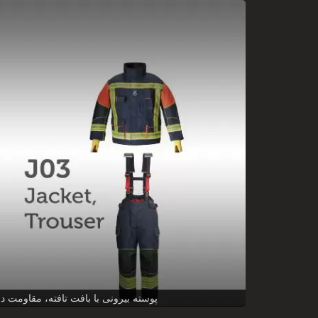
لباس آتش‌نشانی جایی که سبک با ایمنی ملاقات می‌کند - کت لباس آتش‌نشانی سطح 2 گاردین EN469، پوسته بیرونی ب