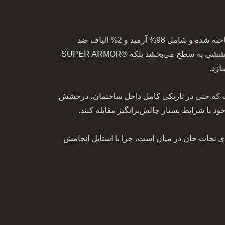
اما SUPER ARMOR® GUARDIAN فقط به زیبایی محدود نمی‌شود - پوسته خارجی آن که از پارچه KANOX® AD02-S ساخته شده و شامل 98% آرمید و 2% الیاف ضد
الکتریسیته ساکن است، دارای الگوی چک خاصی است که در بافت تویل بافته شده است. این بافت منحصر به فرد نه تنها درخششی به سطح می‌بخشد بلکه SUPER ARMOR®
فوتولومینسنت خودتابش تجهیز شده است که حتی در تاریکی کامل داخل ساختمان، درخشش
اشید - زیرا وقتی پای نجات جان در میان است، چرا با استایل انجامش