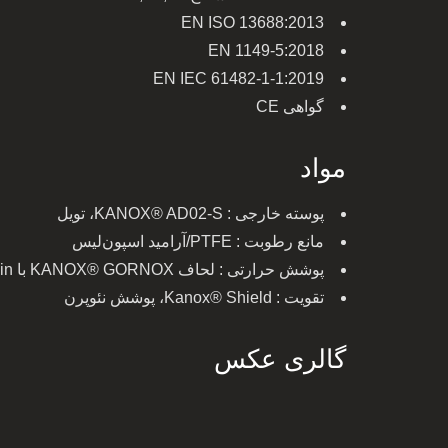
EN ISO 13688:2013
EN 1149-5:2018
EN IEC 61482-1-1:2019
گواهی CE
مواد
پوسته خارجی : KANOX® AD02-S، تویل
مانع رطوبت : PTFE/آرامید اسپون‌لیس
پوشش حرارتی : لحاف KANOX® GORNOX با Tech-Skin
تقویت : Kanox® Shield، پوشش نئوپرن
گالری عکس