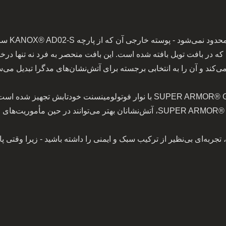
علاوه بر نوارهای بازتابنده شبانه معمولی، SUPER ARMOR® GUARDIAN با نوار 
با لباس آتش‌نشانی SUPER ARMOR® GUARDIAN، تجربه‌ای بی‌نظیر از ترکیب سبک و ایمنی را داشته ب