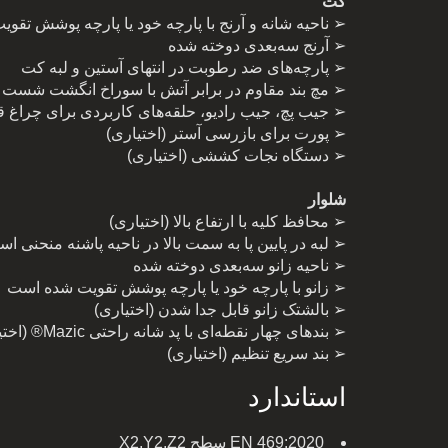
کت
➢ ناحیه شانه و آرنج با پارچه خود یا پارچه پوشش تق
➢ آرنج سه‌بعدی دوخته شده
➢ پارچه‌های ضد رطوبت در انتهای آستین و لبه کت
➢ مچ بند مقاوم در برابر آتش با سوراخ انگشت شست
➢ جیب پچ، جیب رادیو، حلقه‌های کاربردی برای چراغ 
➢ پورت برای بازرسی آستر (اختیاری)
➢ دستگاه نجات کششی (اختیاری)
شلوار
➢ محافظ کلیه با ارتفاع بالا (اختیاری)
➢ لبه در پایین پا به سمت بالا در ناحیه پاشنه منحنی ا
➢ ناحیه زانو سه‌بعدی دوخته شده
➢ زانو با پارچه خود یا پارچه پوشش تقویت شده است
➢ بالشتک زانو قابل جدا شدن (اختیاری)
➢ بندهای چهار نقطه‌ای با پد شانه راحتی Mazic® (اختیاری)
➢ بند سریع تنظیم (اختیاری)
استاندارد
EN 469:2020 سطح X2,Y2,Z2