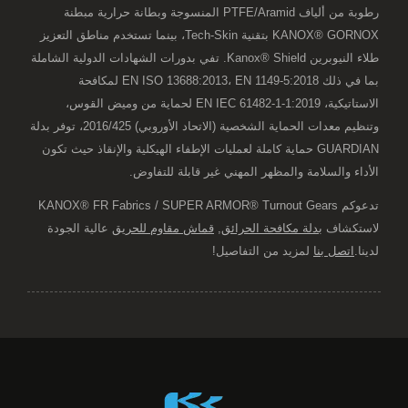
رطوبة من ألياف PTFE/Aramid المنسوجة وبطانة حرارية مبطنة
KANOX® GORNOX بتقنية Tech-Skin، بينما تستخدم مناطق التعزيز
طلاء النيوبرين Kanox® Shield. تفي بدورات الشهادات الدولية الشاملة
بما في ذلك EN ISO 13688:2013، EN 1149-5:2018 لمكافحة
الاستاتيكية، EN IEC 61482-1-1:2019 لحماية من وميض القوس،
وتنظيم معدات الحماية الشخصية (الاتحاد الأوروبي) 2016/425، توفر بدلة
GUARDIAN حماية كاملة لعمليات الإطفاء الهيكلية والإنقاذ حيث تكون
الأداء والسلامة والمظهر المهني غير قابلة للتفاوض.
تدعوكم KANOX® FR Fabrics / SUPER ARMOR® Turnout Gears
لاستكشاف
بدلة مكافحة الحرائق
,
قماش مقاوم للحريق
عالية الجودة
لدينا.
اتصل بنا
لمزيد من التفاصيل!