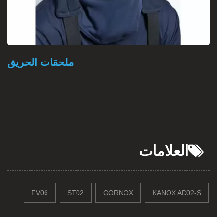
نسيج مقاوم للحريق
العلامات
FV06
ST02
GORNOX
KANOX AD02-S