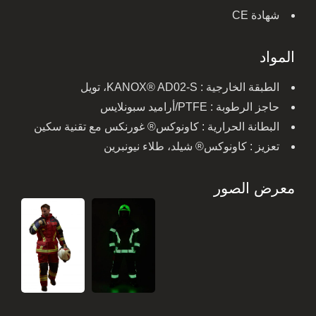
شهادة CE
المواد
الطبقة الخارجية : KANOX® AD02-S، تويل
حاجز الرطوبة : PTFE/أراميد سبونلايس
البطانة الحرارية : كاونوكس® غورنكس مع تقنية سكين
تعزيز : كاونوكس® شيلد، طلاء نيونبرين
معرض الصور