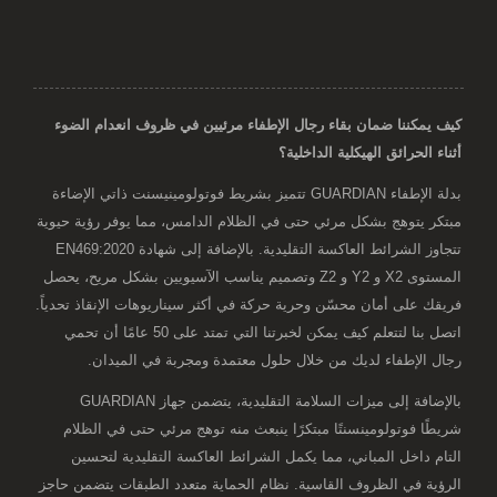
كيف يمكننا ضمان بقاء رجال الإطفاء مرئيين في ظروف انعدام الضوء
أثناء الحرائق الهيكلية الداخلية؟
بدلة الإطفاء GUARDIAN تتميز بشريط فوتولومينيسنت ذاتي الإضاءة
مبتكر يتوهج بشكل مرئي حتى في الظلام الدامس، مما يوفر رؤية حيوية
تتجاوز الشرائط العاكسة التقليدية. بالإضافة إلى شهادة EN469:2020
المستوى X2 و Y2 و Z2 وتصميم يناسب الآسيويين بشكل مريح، يحصل
فريقك على أمان محسّن وحرية حركة في أكثر سيناريوهات الإنقاذ تحدياً.
اتصل بنا لتتعلم كيف يمكن لخبرتنا التي تمتد على 50 عامًا أن تحمي
رجال الإطفاء لديك من خلال حلول معتمدة ومجربة في الميدان.
بالإضافة إلى ميزات السلامة التقليدية، يتضمن جهاز GUARDIAN
شريطًا فوتولومينسنتًا مبتكرًا ينبعث منه توهج مرئي حتى في الظلام
التام داخل المباني، مما يكمل الشرائط العاكسة التقليدية لتحسين
الرؤية في الظروف القاسية. نظام الحماية متعدد الطبقات يتضمن حاجز