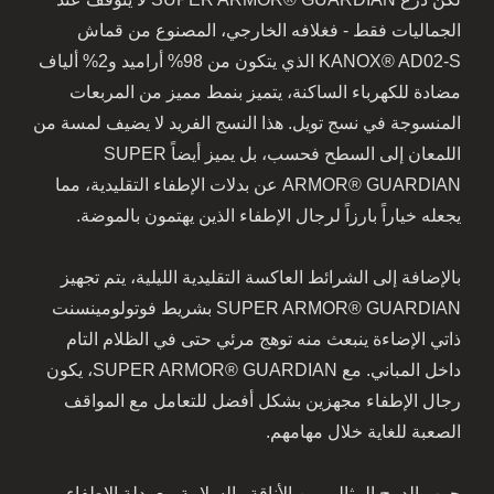
الجماليات فقط - فغلافه الخارجي، المصنوع من قماش
KANOX® AD02-S الذي يتكون من 98% أراميد و2% ألياف
مضادة للكهرباء الساكنة، يتميز بنمط مميز من المربعات
المنسوجة في نسج تويل. هذا النسج الفريد لا يضيف لمسة من
اللمعان إلى السطح فحسب، بل يميز أيضاً SUPER
ARMOR® GUARDIAN عن بدلات الإطفاء التقليدية، مما
يجعله خياراً بارزاً لرجال الإطفاء الذين يهتمون بالموضة.
بالإضافة إلى الشرائط العاكسة التقليدية الليلية، يتم تجهيز
SUPER ARMOR® GUARDIAN بشريط فوتولومينسنت
ذاتي الإضاءة ينبعث منه توهج مرئي حتى في الظلام التام
داخل المباني. مع SUPER ARMOR® GUARDIAN، يكون
رجال الإطفاء مجهزين بشكل أفضل للتعامل مع المواقف
الصعبة للغاية خلال مهامهم.
جرب الدمج المثالي بين الأناقة والسلامة مع بدلة الإطفاء