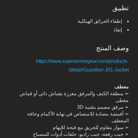
تطبيق
إطفاء الحرائق الهيكلية
إنقاذ
وصف المنتج
https://www.superarmorgear.com/products-
detail/Guardian-J01-Jacket/
معطف
➢ منطقة الكتف والمرفق معززة بقماش ذاتي أو قماش
مغطى
➢ مرفق مصمم بتقنية 3D
➢ أقمشة مضادة للامتصاص في نهاية الأكمام وحافة
المعطف
➢ سوار مقاوم للحريق مع فتحة للإبهام
➢ جيب رقعة، جيب راديو، حلقات أدوات للمصباح