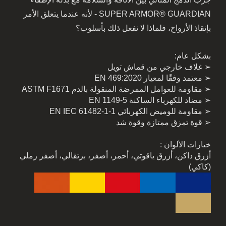
SUPER ARMOR® GUARDIAN - لأنه عندما يتعلق الأمر
بإنقاذ الأرواح، فلماذا لا نفعل ذلك بأسلوب؟
بشكل عام:
➢ غلاف خارجي من قماش تويل
➢ معتمد وفقًا لمعيار EN 469:2020
➢ مقاومة للعوامل الممرضة المنقولة بالدم ASTM F1671
➢ مضاد للكهرباء الساكنة EN 1149-5
➢ مقاومة للوميض الكهربائي EN IEC 61482-1-1
➢ قوة تمزق ممتازة وقوة شد
خيارات الألوان :
أزرق داكن، أزرق ياقوتي، أحمر، أصفر، برتقالي، أصفر رملي
(كاكي)