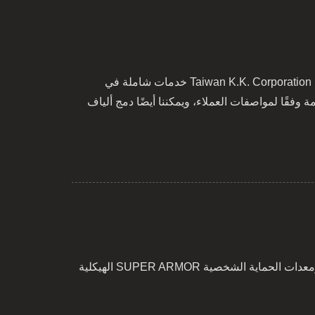
بفضل خبرتنا الواسعة في تصميم ملابس مكافحة الحرائق التي تتوافق مع معايير شهادة EN 469، تقدم Taiwan K.K. Corporation خدمات شاملة في
 وفقًا لمواصفات العملاء، ويمكننا أيضًا دمج ألياف
تتوفر ورقة بيانات أو مؤتمرات حسب الطلب، لمساعدة المستخدمين على فهم أقمشة KANOX FR ومعدات الحماية الشخصية SUPER ARMOR الهيكلية