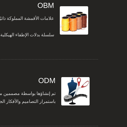
OBM
علامات الأقمشة المملوكة ذاتيًا، KANOX® و MAZIC® تضمن جودة وأصل المواد. هذه العلامات حصلت على إشادات دولية وهي جاهزة لتلب
سلسلة بدلات الإطفاء الهيكلية SUPER ARMOR المطورة حديثًا، توفر معدات عالية الجودة دون أي تنازل عن القدرة على الحماية
ODM
تم إنشاؤها بواسطة مصممين محتر
باستمرار التصاميم والأفكار الج