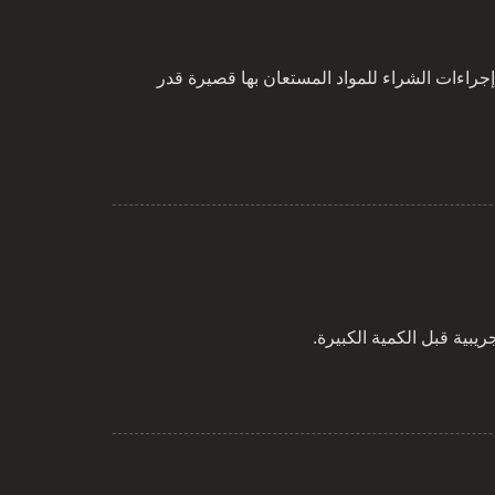
اصة بنا - KANOX® و MAZIC®، كما أننا نحافظ على إجراءات الشراء للمواد المستعان بها قصيرة قدر
يبية قبل الكمية الكبيرة.