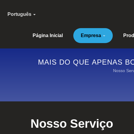
Português
Página Inicial
Empresa
Pro
MAIS DO QUE APENAS B
OS ASPECTOS. | EQUIP
Nosso Serv
KAN
Nosso Serviço