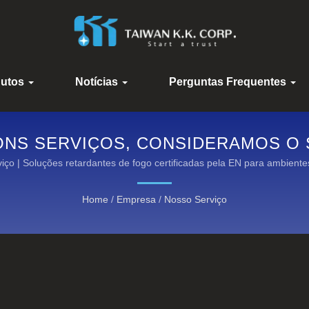
dutos
Notícias
Perguntas Frequentes
ONS SERVIÇOS, CONSIDERAMOS O
AMENTOS DE ALTA PERFORMANCE R
iço | Soluções retardantes de fogo certificadas pela EN para ambiente
OX®: DESCUBRA NOSSAS CATEGO
Home
/
Empresa
/
Nosso Serviço