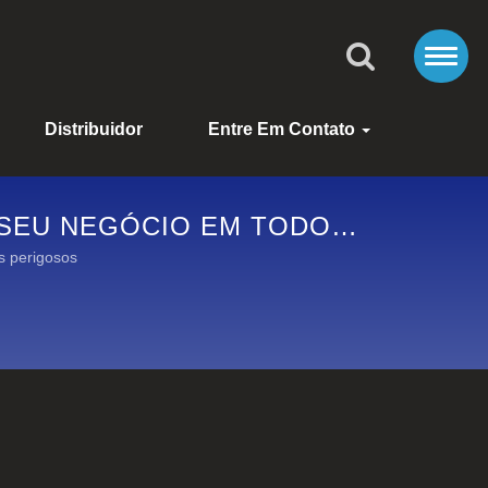
Distribuidor
Entre Em Contato
 SEU NEGÓCIO EM TODOS
ESISTENTES AO FOGO DA
s perigosos
RIAS