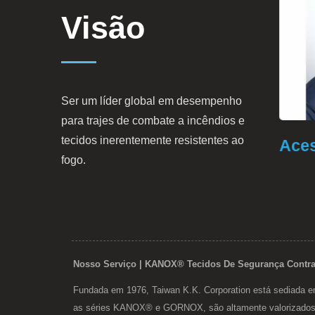
Visão
Ser um líder global em desempenho
para trajes de combate a incêndios e
tecidos inerentemente resistentes ao
9
Vestuário De Proteção
Aces
fogo.
Nosso Serviço | KANOX® Tecidos De Segurança Contra 
Fundada em 1976, Taiwan K.K. Corporation está sediada em
as séries KANOX® e GORNOX, são altamente valorizados po