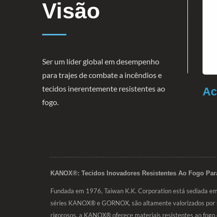
Visão
Ser um líder global em desempenho
para trajes de combate a incêndios e
tecidos inerentemente resistentes ao
9
Vestuário De Proteção
Aces
fogo.
KANOX®: Tecidos Inovadores Resistentes Ao Fogo Par
Fundada em 1976, Taiwan K.K. Corporation está sediada em T
séries KANOX® e GORNOX, são altamente valorizados por sua
rigorosos, a KANOX® oferece materiais resistentes ao fogo