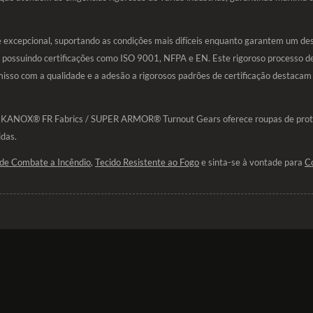
excepcional, suportando as condições mais difíceis enquanto garantem um de
 possuindo certificações como ISO 9001, NFPA e EN. Este rigoroso processo de
misso com a qualidade e a adesão a rigorosos padrões de certificação destac
, KANOX® FR Fabrics / SUPER ARMOR® Turnout Gears oferece roupas de proteç
idas.
 de Combate a Incêndio
,
Tecido Resistente ao Fogo
e sinta-se à vontade para
C