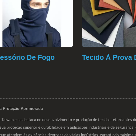
sório De Fogo
Tecido À Prova De
a Proteção Aprimorada
aiwan e se destaca no desenvolvimento e produção de tecidos retardantes de 
 proteção superior e durabilidade em aplicações industriais e de segurança
 que atendem às exigências rigorosas de várias indústrias, garantindo máxima