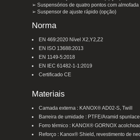
➢ Suspensórios de quatro pontos com almofada
➢ Suspensor de ajuste rápido (opção)
Norma
EN 469:2020 Nível X2,Y2,Z2
EN ISO 13688:2013
EN 1149-5:2018
EN IEC 61482-1-1:2019
Certificado CE
Materiais
Camada externa : KANOX® AD02-S, Twill
Barreira de umidade : PTFE/Aramid spunlace
Forro térmico : KANOX® GORNOX acolchoad
Reforço : Kanox® Shield, revestimento de ne