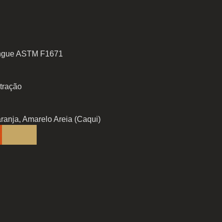
sangue ASTM F1671
 tração
aranja, Amarelo Areia (Caqui)