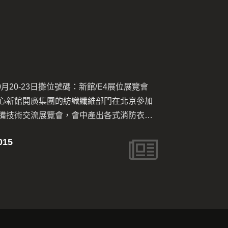
攤位號碼：新館/E4展位展覽會
展覽日期：2
團的紡織纖維部門在北京參加
間：早上9點-
覽會，會中產出各式消防衣與
開廣利用多
毯等，吸引各地買家前來攤位
MAZIC®
INTE
請與本公司業務團隊聯絡，電
今儼然已成為
08/Jun
.com ，謝謝！
2015示範