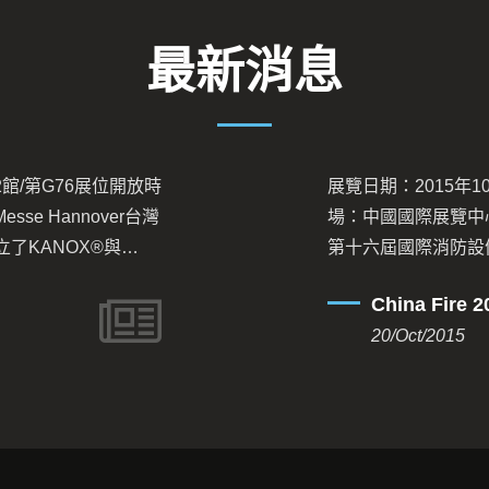
最新消息
位開放時
展覽日期：2015年10月20-23日
er台灣
場：中國國際展覽中心新館開廣集
與
第十六屆國際消防設備技術交流展
灣開廣現
個人防護裝備，以及防火布，防火
China Fire 2015
UTZ
詢問。如您對本公司產品有興趣，
20/Oct/2015
子郵件信箱是： kanox@taiwankk