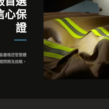
服首選
信心保
證
皆嚴格控管整體
關問題及挑戰。