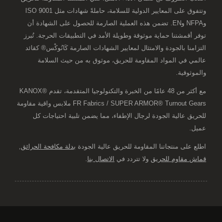
وتتفوق على المعايير الدولية للسلامة، حاملةً شهادات مثل ISO 9001
وNFPA وEN. تضمن هذه العملية الصارمة للحصول على الشهادة أن
توفر أقمشتنا حماية موثوقة وطويلة الأمد في التطبيقات الحرجة. تُبرز
التزامنا بالجودة والامتثال لمعايير الشهادات الصارمة كَانُوكْس® كقائد
عالمي في المواد المقاومة للحريق، موثوق به من حيث السلامة
والموثوقية.
مع أكثر من 48 عامًا من الخبرة والتكنولوجيا المتقدمة، تقدم KANOX®
FR Fabrics / SUPER ARMOR® Turnout Gears ملابس واقية مقاومة
للحريق عالية الجودة لرجال الإطفاء، مما يضمن تلبية احتياجات كل
عميل.
اطلع على منتجاتنا المقاومة للحريق عالية الجودة
بدلة مكافحة الحرائق
,
قماش مقاوم للحريق
ولا تتردد في
الاتصال بنا
.