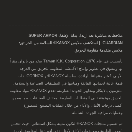
ملاحظات مباشرة بعد ارتداء بدلة الإطفاء SUPER ARMOR
GUARDIAN. | استكشف ملابس KANOX® للسلامة من الحرائق:
ملابس متقدمة مقاومة للحريق
تأسست في عام 1976، Taiwan K.K. Corporation تتخذ من تايوان مقراً
لها وتتفوق في تطوير وإنتاج الأقمشة المقاومة للحريق من الدرجة
الأولى. تُعتبر منتجاتنا الرائدة، سلسلة KANOX® و GORNOX، ذات
قيمة عالية لحمايتها الفائقة ومتانتها في التطبيقات الصناعية والسلامة.
ملتزمون بالابتكار ومعايير الجودة الصارمة، تقدم KANOX® مواد مقاومة
للحريق موثوقة تلبي المتطلبات الصارمة لمختلف الصناعات، مما يضمن
أقصى درجات الأمان والأداء من خلال عمليات التصنيع المتطورة
وعمليات مراقبة الجودة الشاملة.
تم تصميم منتجات KANOX® لتكون متينة بشكل استثنائي، حيث تتحمل
أصعب الظروف مع ضمان الأداء الأمثل. تفي أقمشتنا المقاومة للحريق