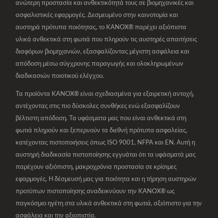
ανώτερη προστασία και ανθεκτικότητά τους σε βιομηχανικές και
ασφαλιστικές εφαρμογές. Δεσμευμένο στην καινοτομία και
αυστηρά πρότυπα ποιότητας, το KANOX® παρέχει αξιόπιστα
υλικά ανθεκτικά στη φωτιά που πληρούν τις αυστηρές απαιτήσεις
διαφόρων βιομηχανιών, εξασφαλίζοντας μέγιστη ασφάλεια και
απόδοση μέσω σύγχρονης παραγωγής και ολοκληρωμένων
διαδικασιών ποιοτικού ελέγχου.
Τα προϊόντα KANOX® είναι σχεδιασμένα για εξαιρετική αντοχή,
αντέχοντας στις πιο δύσκολες συνθήκες ενώ εξασφαλίζουν
βέλτιστη απόδοση. Τα υφάσματα μας που είναι ανθεκτικά στη
φωτιά πληρούν και ξεπερνούν τα διεθνή πρότυπα ασφαλείας,
κατέχοντας πιστοποιήσεις όπως ISO 9001, NFPA και EN. Αυτή η
αυστηρή διαδικασία πιστοποίησης εγγυάται ότι τα υφάσματά μας
παρέχουν αξιόπιστη, μακροχρόνια προστασία σε κρίσιμες
εφαρμογές. Η δέσμευσή μας για ποιότητα και η τήρηση αυστηρών
προτύπων πιστοποίησης αναδεικνύουν την KANOX® ως
παγκόσμιο ηγέτη στα υλικά ανθεκτικά στη φωτιά, αξιόπιστο για την
ασφάλεια και την αξιοπιστία.