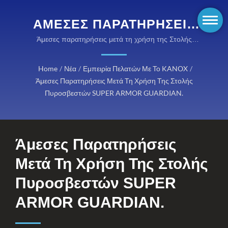
ΆΜΕΣΕΣ ΠΑΡΑΤΗΡΉΣΕΙΣ
ΜΕΤΆ ΤΗ ΧΡΉΣΗ ΤΗΣ
Άμεσες παρατηρήσεις μετά τη χρήση της Στολής
Πυροσβεστών SUPER ARMOR GUARDIAN. | Ρούχα
ΣΤΟΛΉΣ ΠΥΡΟΣΒΕΣΤΏΝ
προστασίας που πληρούν τις προδιαγραφές NFPA
Home
/
Νέα
/
Εμπειρία Πελατών Με Το KANOX
/
SUPER ARMOR
για πυροσβέστες
Άμεσες Παρατηρήσεις Μετά Τη Χρήση Της Στολής
GUARDIAN. | ΥΦΆΣΜΑΤΑ
Πυροσβεστών SUPER ARMOR GUARDIAN.
KANOX®
ΑΝΑΦΛΕΓΌΜΕΝΑ:
Άμεσες Παρατηρήσεις
ΠΛΉΡΗΣ ΓΚΆΜΑ
Μετά Τη Χρήση Της Στολής
ΠΡΟΣΤΑΤΕΥΤΙΚΏΝ
Πυροσβεστών SUPER
ΛΎΣΕΩΝ
ARMOR GUARDIAN.