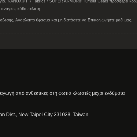
ογία, KANOX® FR Fabrics / SUPER ARMOR® Turnout Gears προσφέρει κορυφ
ι ανάγκες κάθε πελάτη.
όσβεσης
,
Αναφλεκτο ύφασμα
και μη διστάσετε να
Επικοινωνήστε μαζί μας
.
ραγωγή από ανθεκτικές στη φωτιά κλωστές μέχρι ενδύματα
ian Dist., New Taipei City 231028, Taiwan