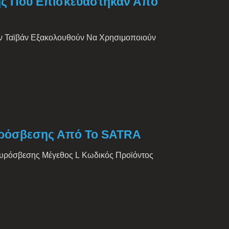
σης Που Επισκευάστηκαν Από
ην Ταϊβάν Εξακολουθούν Να Χρησιμοποιούν
υρόσβεσης Από Το SATRA
Πυρόσβεσης Μέγεθος L Κωδικός Προϊόντος