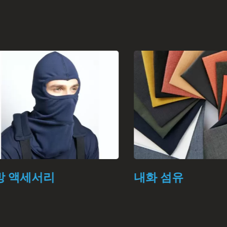
 액세서리
내화 섬유