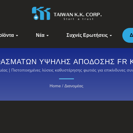
οϊόντα
Νέα
Συχνές Ερωτήσεις
Δ
ΦΑΣΜΆΤΩΝ ΥΨΗΛΉΣ ΑΠΌΔΟΣΗΣ FR KA
Ύ SUPER ARMOR!! | ΥΨΗΛΉΣ ΑΠ
μέας | Πιστοποιημένες λύσεις καθυστέρησης φωτιάς για επικίνδυνες συ
ΙΆ ΑΠΌ ΤΗΝ KANOX®: ΑΝΑΚΑΛΎΨΤΕ 
Home
/
Διανομέας