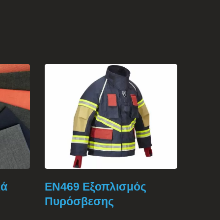
ιά
EN469 Εξοπλισμός
Προσ
Πυρόσβεσης