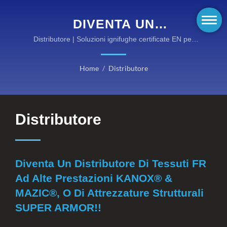
DIVENTA UN
DISTRIBUTORE DI
Distributore | Soluzioni ignifughe certificate EN per
ambienti pericolosi
TESSUTI FR AD ALTE
Home
/
Distributore
PRESTAZIONI KANOX® &
MAZIC®, O DI
ATTREZZATURE
Distributore
STRUTTURALI SUPER
ARMOR!! |
Diventa Un Distributore Di Tessuti FR
EQUIPAGGIAMENTO
Ad Alte Prestazioni KANOX® &
ANTINCENDIO AD ALTE
MAZIC®, O Di Attrezzature Strutturali
PRESTAZIONI DI
SUPER ARMOR!!
KANOX®: SCOPRI LE