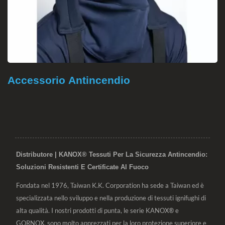
Accessorio Antincendio
Distributore | KANOX® Tessuti Per La Sicurezza Antincendio:
Soluzioni Resistenti E Certificate Al Fuoco
Fondata nel 1976, Taiwan K.K. Corporation ha sede a Taiwan ed è
specializzata nello sviluppo e nella produzione di tessuti ignifughi di
alta qualità. I nostri prodotti di punta, le serie KANOX® e
GORNOX, sono molto apprezzati per la loro protezione superiore e