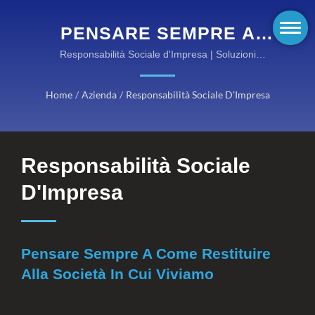
PENSARE SEMPRE A
COME RESTITUIRE ALLA
Responsabilità Sociale d'Impresa | Soluzioni
ignifughe certificate EN per ambienti pericolosi
SOCIETÀ IN CUI VIVIAMO
Home
/
Azienda
/
Responsabilità Sociale D'Impresa
| EQUIPAGGIAMENTO
ANTINCENDIO AD ALTE
PRESTAZIONI DI
Responsabilità Sociale
KANOX®: SCOPRI LE
D'Impresa
NOSTRE CATEGORIE
Pensare Sempre A Come Restituire
Alla Società In Cui Viviamo