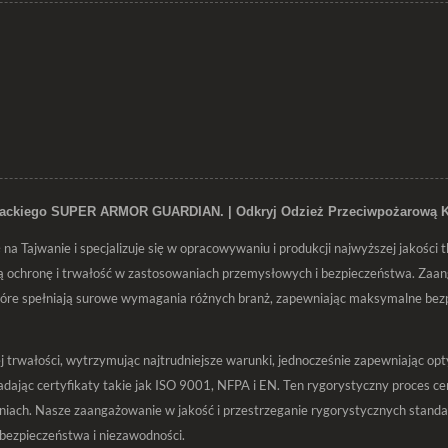
ażackiego SUPER ARMOR GUARDIAN. | Odkryj Odzież Przeciwpożarową
a Tajwanie i specjalizuje się w opracowywaniu i produkcji najwyższej jakości 
chronę i trwałość w zastosowaniach przemysłowych i bezpieczeństwa. Zaanga
re spełniają surowe wymagania różnych branż, zapewniając maksymalne bez
rwałości, wytrzymując najtrudniejsze warunki, jednocześnie zapewniając opty
jąc certyfikaty takie jak ISO 9001, NFPA i EN. Ten rygorystyczny proces cert
iach. Nasze zaangażowanie w jakość i przestrzeganie rygorystycznych standa
 bezpieczeństwa i niezawodności.