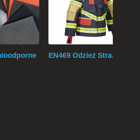
porne
EN469 Odzież Strażacka
Odzi