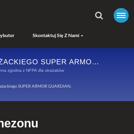
ybutor
Skontaktuj Się Z Nami
AŻACKIEGO SUPER ARMOR
OKA GAMA ROZWIĄZAŃ
na zgodna z NFPA dla strażaków
Strażackiego SUPER ARMOR GUARDIAN.
inezonu