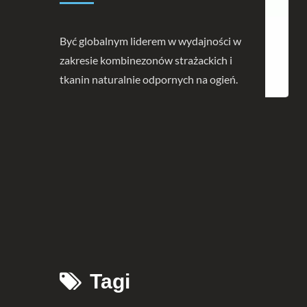
Być globalnym liderem w wydajności w
zakresie kombinezonów strażackich i
tkanin naturalnie odpornych na ogień.
żacka
Odzież Ochronna
Akce
Ogni
Tagi