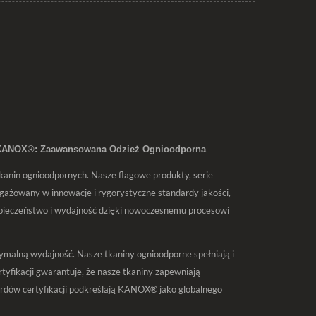
 KANOX®: Zaawansowana Odzież Ognioodporna
tkanin ognioodpornych. Nasze flagowe produkty, serie
żowany w innowacje i rygorystyczne standardy jakości,
pieczeństwo i wydajność dzięki nowoczesnemu procesowi
malną wydajność. Nasze tkaniny ognioodporne spełniają i
yfikacji gwarantuje, że nasze tkaniny zapewniają
rdów certyfikacji podkreślają KANOX® jako globalnego