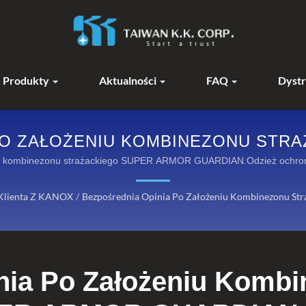
Produkty
Aktualności
FAQ
Dystr
PO ZAŁOŻENIU KOMBINEZONU STR
NY OGNIOODPORNE KANOX®: SZER
niu kombinezonu strażackiego SUPER ARMOR GUARDIAN.Odzież ochron
OCHRONNYCH
Klienta Z KANOX
/
Bezpośrednia Opinia Po Założeniu Kombinezonu 
nia Po Założeniu Komb