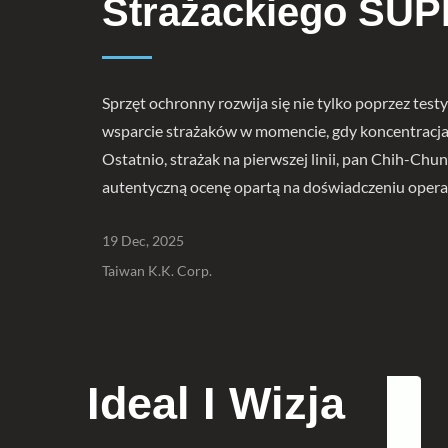
Strażackiego S
Sprzęt ochronny rozwija się nie tylko poprzez test
wsparcie strażaków w momencie, gdy koncentracja,
Ostatnio, strażak na pierwszej linii, pan Chih-
autentyczną ocenę opartą na doświadczeniu oper
19 Dec, 2025
Taiwan K.K. Corp.
Ideal I Wizja