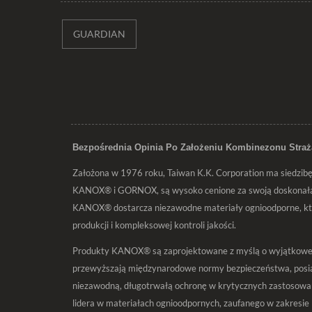
GUARDIAN
Bezpośrednia Opinia Po Założeniu Kombinezonu Str
Założona w 1976 roku, Taiwan K.K. Corporation ma siedzibę n
KANOX® i GORNOX, są wysoko cenione za swoją doskonałą o
KANOX® dostarcza niezawodne materiały ognioodporne, któ
produkcji i kompleksowej kontroli jakości.
Produkty KANOX® są zaprojektowane z myślą o wyjątkowej t
przewyższają międzynarodowe normy bezpieczeństwa, posiada
niezawodną, długotrwałą ochronę w krytycznych zastosowan
lidera w materiałach ognioodpornych, zaufanego w zakresie