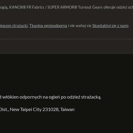
ogią, KANOX® FR Fabrics / SUPER ARMOR® Turnout Gears oferuje odzież ochro
nezon strażacki
,
Tkanina ognioodporna
i nie wahaj się
Skontaktuj się z nami
.
d włókien odpornych na ogień po odzież strażacką.
 Dist., New Taipei City 231028, Taiwan