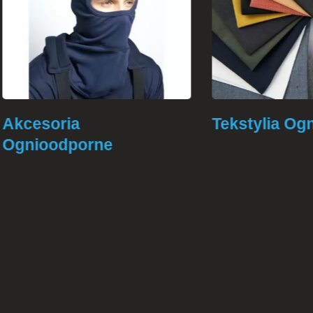
soria
Tekstylia Ogniood
oodporne