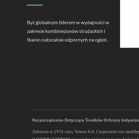
Być globalnym liderem w wydajności w
zakresie kombinezonów strażackich i
tkanin naturalnie odpornych na ogień.
żacka
Odzież Ochronna
Akce
Ogni
Rozporządzenie Dotyczące Środków Ochrony Indywidua
Założona w 1976 roku, Taiwan K.K. Corporation ma siedzibę n