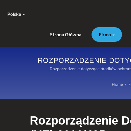
Polska
Strona Główna
Firma
ROZPORZĄDZENIE DOTYC
WYSOKOWYDAJNY SPRZ
Rozporządzenie dotyczące środków ochrony
Home
/
F
Rozporządzenie D