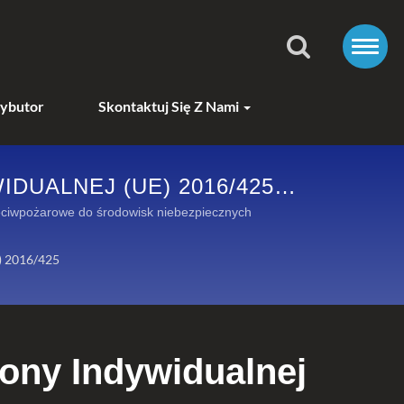
ybutor
Skontaktuj Się Z Nami
ALNEJ (UE) 2016/425 |
RYJ NASZE KATEGORIE
eciwpożarowe do środowisk niebezpiecznych
) 2016/425
ony Indywidualnej