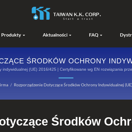
Produkty
Aktualności
FAQ
Dystr
ZĄCE ŚRODKÓW OCHRONY INDYWIDU
ĘT OGNIOODPORNY KANOX®: ODK
 indywidualnej (UE) 2016/425 | Certyfikowane wg EN rozwiązania prz
irma
/
Rozporządzenie Dotyczące Środków Ochrony Indywidualnej (UE
otyczące Środków Ochr