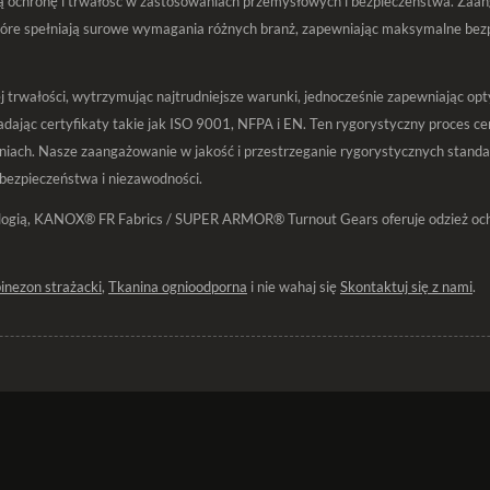
chronę i trwałość w zastosowaniach przemysłowych i bezpieczeństwa. Zaanga
re spełniają surowe wymagania różnych branż, zapewniając maksymalne bez
rwałości, wytrzymując najtrudniejsze warunki, jednocześnie zapewniając opty
jąc certyfikaty takie jak ISO 9001, NFPA i EN. Ten rygorystyczny proces cert
iach. Nasze zaangażowanie w jakość i przestrzeganie rygorystycznych standa
 bezpieczeństwa i niezawodności.
ogią, KANOX® FR Fabrics / SUPER ARMOR® Turnout Gears oferuje odzież ochro
nezon strażacki
,
Tkanina ognioodporna
i nie wahaj się
Skontaktuj się z nami
.