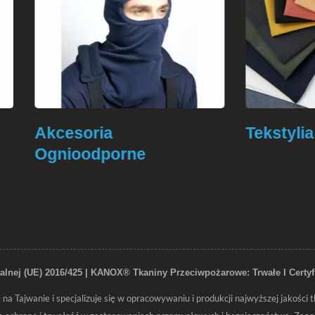
soria
Tekstylia Ogniood
oodporne
lnej (UE) 2016/425 | KANOX® Tkaniny Przeciwpożarowe: Trwałe I Cert
a Tajwanie i specjalizuje się w opracowywaniu i produkcji najwyższej jakości 