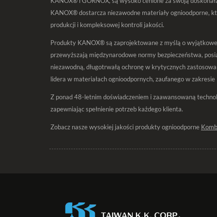
KANOX® i GORNOX, są wysoko cenione za swoją doskonałą o
KANOX® dostarcza niezawodne materiały ognioodporne, któ
produkcji i kompleksowej kontroli jakości.
Produkty KANOX® są zaprojektowane z myślą o wyjątkowej t
przewyższają międzynarodowe normy bezpieczeństwa, posiada
niezawodną, długotrwałą ochronę w krytycznych zastosowan
lidera w materiałach ognioodpornych, zaufanego w zakresie
Z ponad 48-letnim doświadczeniem i zaawansowaną technol
zapewniając spełnienie potrzeb każdego klienta.
Zobacz nasze wysokiej jakości produkty ognioodporne
Kombi