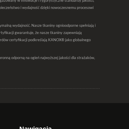
żowany w innowacje i rygorystyczne standardy jakości,
pieczeństwo i wydajność dzięki nowoczesnemu procesowi
malną wydajność. Nasze tkaniny ognioodporne spełniają i
yfikacji gwarantuje, że nasze tkaniny zapewniają
rdów certyfikacji podkreślają KANOX® jako globalnego
nną odporną na ogień najwyższej jakości dla strażaków,