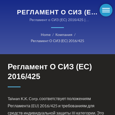
РЕГЛАМЕНТ О СИЗ (ЕС)
2016/425 |
Регламент о СИЗ (ЕС) 2016/425 |
Сертифицированные EN огнезащитные решения
ВЫСОКОПРОИЗВОДИТЕЛЬН
для опасных условий
Home
/
Компания
/
ОГНЕСТОЙКОЕ
Регламент О СИЗ (ЕС) 2016/425
СНАРЯЖЕНИЕ ОТ
KANOX®: ОТКРОЙТЕ
Регламент О СИЗ (ЕС)
ДЛЯ СЕБЯ НАШИ
КАТЕГОРИИ
2016/425
Taiwan K.K. Corp. соответствует положениям
Регламента (EU) 2016/425 и требованиям для
средств индивидуальной защиты III категории. Это