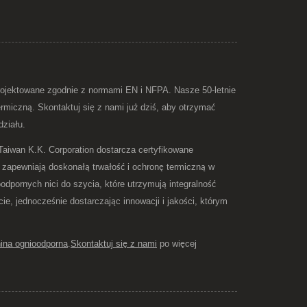
rojektowane zgodnie z normami EN i NFPA. Nasze 50-letnie
rmiczną. Skontaktuj się z nami już dziś, aby otrzymać
ziału.
Taiwan K.K. Corporation dostarcza certyfikowane
 zapewniają doskonałą trwałość i ochronę termiczną w
dpornych nici do szycia, które utrzymują integralność
, jednocześnie dostarczając innowacji i jakości, którym
ina ognioodporna
.
Skontaktuj się z nami
po więcej