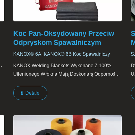
Koc Pan-Oksydowany Przeciw
S
Odpryskom Spawalniczym
M
KANOX® 6A, KANOX® 6B Koc Spawalniczy
S
KANOX Welding Blankets Wykonane Z 100%
D
ra
Utlenionego Włókna Mają Doskonałą Odporność
U
Na Ogień I Ciepło. Materiał Jest Miękki I Lekki, Nie
O
Zawiera Azbestu Ani Włókien Szklanych. Podczas
L
Detale
Stosowania...
K