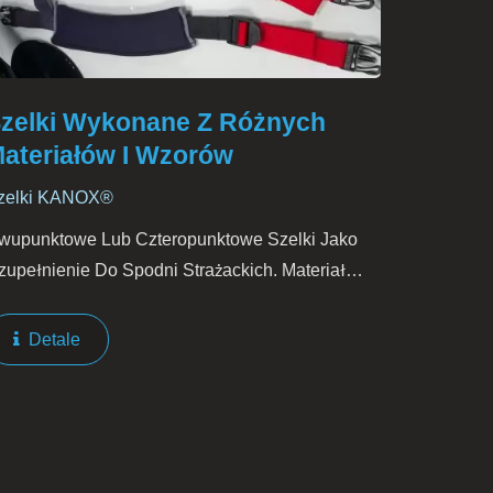
zelki Wykonane Z Różnych
ateriałów I Wzorów
zelki KANOX®
wupunktowe Lub Czteropunktowe Szelki Jako
zupełnienie Do Spodni Strażackich. Materiał
gnioodporny. Opcja Elastyczna, Nieelastyczna
ub Komfortowa Poduszka Na Ramiona.
Detale
omfortowa Poduszka Na Ramiona...