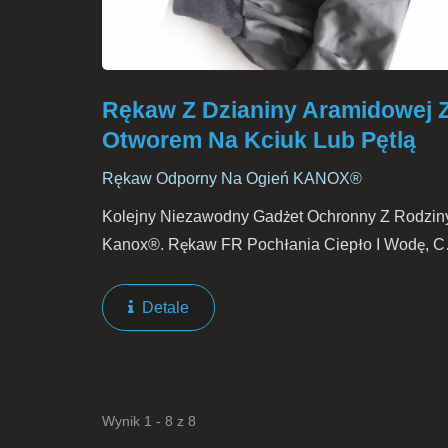
Rękaw Z Dzianiny Aramidowej 
Otworem Na Kciuk Lub Pętlą
Rękaw Odporny Na Ogień KANOX®
Kolejny Niezawodny Gadżet Ochronny Z Rodzin
Kanox®. Rękaw FR Pochłania Ciepło I Wodę, C
Przyczynia Się Do Komfortu Noszącego Podcza
Walki Z Ogniem.
Detale
Wynik 1 - 8 z 8