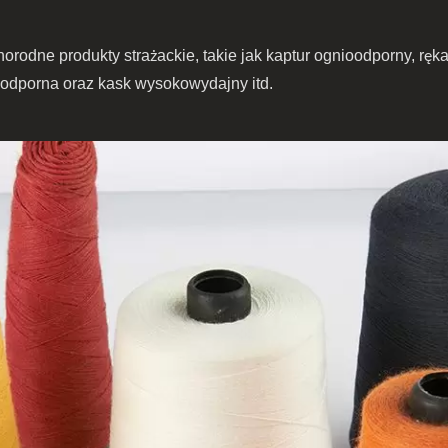
rodne produkty strażackie, takie jak kaptur ognioodporny, rękaw
oodporna oraz kask wysokowydajny itd.