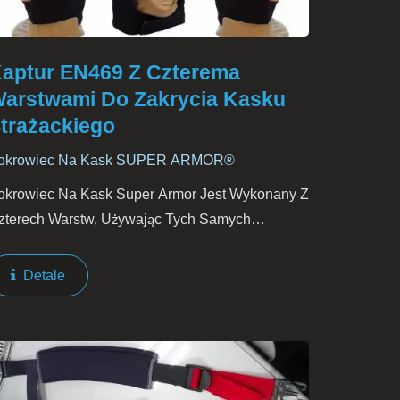
aptur EN469 Z Czterema
arstwami Do Zakrycia Kasku
trażackiego
okrowiec Na Kask SUPER ARMOR®
okrowiec Na Kask Super Armor Jest Wykonany Z
zterech Warstw, Używając Tych Samych
ateriałów Co Kombinezony Strażackie EN469.
en Pokrowiec Zapewnia Niezbędną Dodatkową
Detale
chronę Głowy, Gardła...