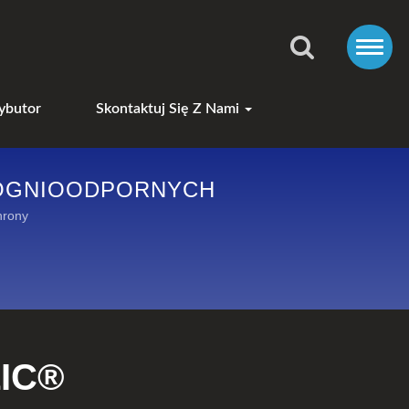
ybutor
Skontaktuj Się Z Nami
OGNIOODPORNYCH
hrony
ZIC®