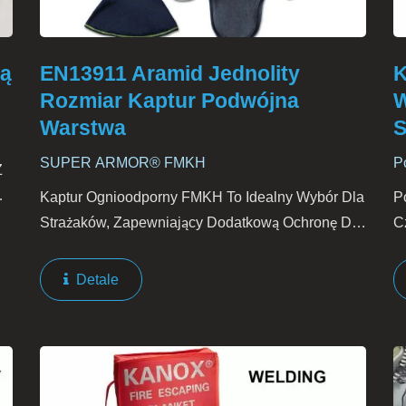
ką
EN13911 Aramid Jednolity
K
Rozmiar Kaptur Podwójna
W
Warstwa
S
SUPER ARMOR® FMKH
P
Z
Kaptur Ognioodporny FMKH To Idealny Wybór Dla
P
Strażaków, Zapewniający Dodatkową Ochronę Dla
C
Ich Najważniejszych Obszarów. Nie Tylko Zakrywa
M
Głowę I Twarz, Ale Także Sięga Do Szyi, Ramion
T
Detale
Oraz...
O