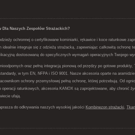
 Dla Naszych Zespołów Strażackich?
zieży ochronnej o certyfikowane kominiarki, rękawice i koce ratunkowe zap
dealnie integruje się z odzieżą strażacką, zapewniając całkowitą ochronę te
fikacyjną dostosowaną do specyficznych wymagań operacyjnych Twojego wyd
nioodpornych oraz pełną integracją pionową od przędzy po gotowe produkty, 
standardy, w tym EN, NFPA i ISO 9001. Nasze akcesoria oparte na aramidzie
acownikom ochrony przemysłowej pełną ochronę, której potrzebują. Od ognioo
operacji ratunkowych, akcesoria KANOX są zaprojektowane, aby chronić życie
iecie ufają.
asza do odkrywania naszych wysokiej jakości
Kombinezon strażacki
,
Tkan