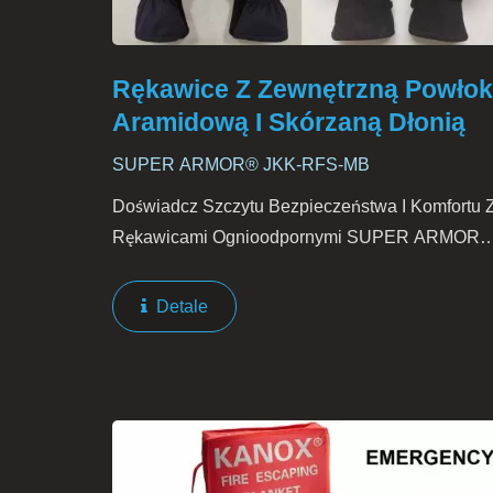
Rękawice Z Zewnętrzną Powło
Aramidową I Skórzaną Dłonią
SUPER ARMOR® JKK-RFS-MB
Doświadcz Szczytu Bezpieczeństwa I Komfortu 
Rękawicami Ognioodpornymi SUPER ARMOR®
JKK-RFS-MB. Zaprojektowane, Aby Zapewnić
Wyjątkową Ochronę Przed Ciepłem I Ogniem, Te
Detale
Rękawice Są Niezbędne...