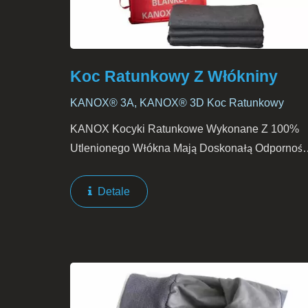
Koc Ratunkowy Z Włókniny
KANOX® 3A, KANOX® 3D Koc Ratunkowy
KANOX Kocyki Ratunkowe Wykonane Z 100%
Utlenionego Włókna Mają Doskonałą Odporność
Na Ogień I Ciepło. Rodziny, Hotele, Fabryki I Biu
Powinny Mieć KANOX Kocyki Ratunkowe Jako
Detale
Jeden Ze Swoich...