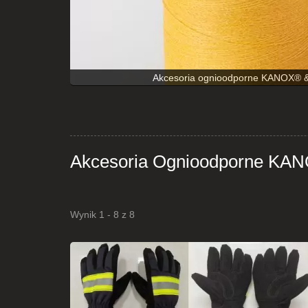
Akcesoria ognioodporne KANOX® & 
Akcesoria Ognioodporne K
Wynik 1 - 8 z 8