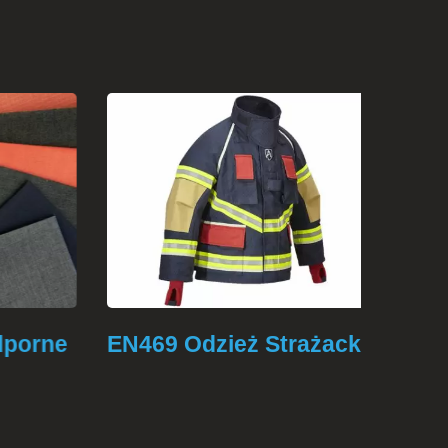
porne
EN469 Odzież Strażacka
Odzi