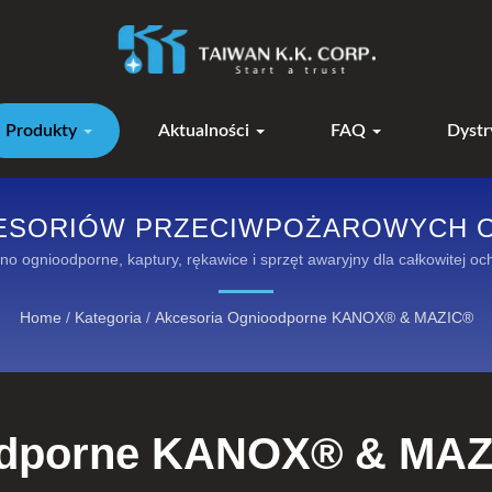
Produkty
Aktualności
FAQ
Dystr
CESORIÓW PRZECIWPOŻAROWYCH 
no ognioodporne, kaptury, rękawice i sprzęt awaryjny dla całkowitej oc
Home
/
Kategoria
/
Akcesoria Ognioodporne KANOX® & MAZIC®
odporne KANOX® & MA