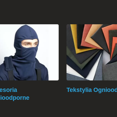
soria
Tekstylia Ogniood
oodporne