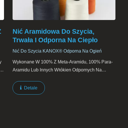
Z
Nić Aramidowa Do Szycia,
Trwała I Odporna Na Ciepło
Nić Do Szycia KANOX® Odporna Na Ogień
y
Wykonane W 100% Z Meta-Aramidu, 100% Para-
o
Aramidu Lub Innych Włókien Odpornych Na
s
Ogień, Zgodnych Z NFPA1971. Nić KANOX®
Odporna Na Ogień Jest Zazwyczaj Przędzona W
Detale
Typie 203, 243, 303 I/lub 403....