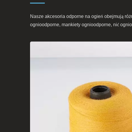
Nasze akcesoria odporne na ogień obejmują różno
ognioodporne, mankiety ognioodporne, nić ogni