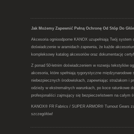
Jak Możemy Zapewnić Pełną Ochronę Od Stóp Do Głów
Akcesoria ognioodporne KANOX uzupełniają Twój system od
doświadczenie w aramidach zapewnia, że każde akcesorium i
kompleksowy katalog akcesoriów oraz dokumentację certy
Z ponad 50-letnim doświadczeniem w rozwoju tekstyliów og
akcesoria, które spełniają rygorystyczne międzynarodowe 
niebezpiecznych środowiskach, zapewniając strażakom i pr
odzieży w ekstremalnych warunkach, po koce ratunkowe do 
profesjonaliści zajmujący się bezpieczeństwem na całym św
KANOX® FR Fabrics / SUPER ARMOR® Turnout Gears zapr
szczegółów!