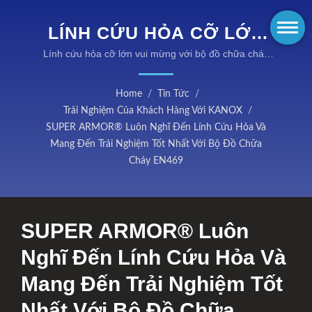
LÍNH CỨU HỎA CỠ LỚN
VUI MỪNG VỚI BỘ ĐỒ
Lính cứu hỏa cỡ lớn vui mừng với bộ đồ chữa cháy
SUPER ARMOR EN469 của mình | Trang phục bảo
CHỮA CHÁY SUPER
hộ tuân thủ NFPA cho lính cứu hỏa
Home
/
Tin Tức
/
ARMOR EN469 CỦA MÌNH
Trải Nghiệm Của Khách Hàng Với KANOX
/
| VẢI CHỐNG CHÁY
SUPER ARMOR® Luôn Nghĩ Đến Lính Cứu Hỏa Và
Mang Đến Trải Nghiệm Tốt Nhất Với Bộ Đồ Chữa
KANOX®: DÒNG SẢN
Cháy EN469
PHẨM BẢO VỆ TOÀN
DIỆN
SUPER ARMOR® Luôn
Nghĩ Đến Lính Cứu Hỏa Và
Mang Đến Trải Nghiệm Tốt
Nhất Với Bộ Đồ Chữa