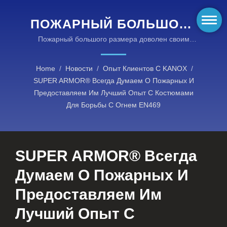
ПОЖАРНЫЙ БОЛЬШОГО
РАЗМЕРА ДОВОЛЕН
Пожарный большого размера доволен своим
костюмом для борьбы с огнем SUPER ARMOR
СВОИМ КОСТЮМОМ ДЛЯ
EN469Одежда для пожарных, соответствующая
Home
/
Новости
/
Опыт Клиентов С KANOX
/
БОРЬБЫ С ОГНЕМ
стандартам NFPA
SUPER ARMOR® Всегда Думаем О Пожарных И
SUPER ARMOR EN469 |
Предоставляем Им Лучший Опыт С Костюмами
Для Борьбы С Огнем EN469
ОГНЕСТОЙКИЕ ТКАНИ
KANOX®: ШИРОКИЙ
АССОРТИМЕНТ
SUPER ARMOR® Всегда
ЗАЩИТНЫХ РЕШЕНИЙ
Думаем О Пожарных И
Предоставляем Им
Лучший Опыт С