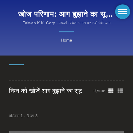
खोज परिणाम: आग बुझाने का सूट |
KANOX® अग्नि सुरक्षा वस्त्रों का
Taiwan K.K. Corp. आपको उचित लागत पर नवोन्मेषी आग
प्रतिरोधी कपड़े, ज्वाला रिटार्डेंट कपड़े और उच्च प्रदर्शन टर्नआउट
अन्वेषण करें: उन्नत अग्नि-प्रतिरोधी
गियर प्रदान करता है।
Home
कपड़े
निम्न को खोजें आग बुझाने का सूट
दिखाना:
परिणाम 1 - 3 का 3