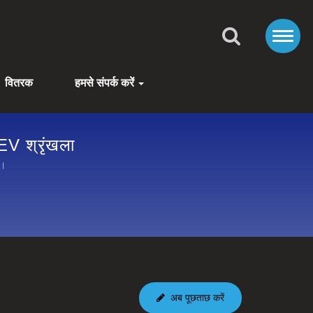
वितरक
हमसे संपर्क करें
EV श्रृंखला
ै।
अब पूछताछ करें