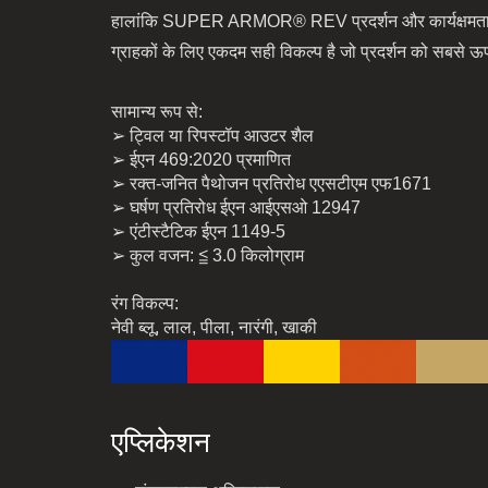
हालांकि SUPER ARMOR® REV प्रदर्शन और कार्यक्षमता को 
ग्राहकों के लिए एकदम सही विकल्प है जो प्रदर्शन को सबसे ऊप
सामान्य रूप से:
➢ ट्विल या रिपस्टॉप आउटर शैल
➢ ईएन 469:2020 प्रमाणित
➢ रक्त-जनित पैथोजन प्रतिरोध एएसटीएम एफ1671
➢ घर्षण प्रतिरोध ईएन आईएसओ 12947
➢ एंटीस्टैटिक ईएन 1149-5
➢ कुल वजन: ≦ 3.0 किलोग्राम
रंग विकल्प:
नेवी ब्लू, लाल, पीला, नारंगी, खाकी
एप्लिकेशन