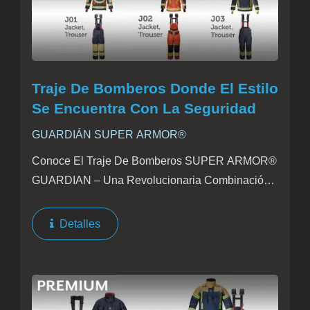
Traje De Bomberos Donde El Estilo
Se Encuentra Con La Seguridad
GUARDIÁN SUPER ARMOR®
Conoce El Traje De Bomberos SUPER ARMOR®
GUARDIAN – Una Revolucionaria Combinación
De Funcionalidad Y Moda, Diseñado Para
Mejorar No Solo El Rendimiento De Los
Detalles
Bomberos, Sino También Mantenerse A La
Vanguardia...