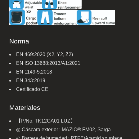
Norma
EN 469:2020 (X2, Y2, Z2)
EN ISO 13688:2013/A1:2021
EN 1149-5:2018
EN 343:2019
Certificado CE
Materiales
【P/No. TK12GA01 LUZ】
◎ Cáscara exterior : MAZIC® FM02, Sarga
◎ Barrera de humedad : PTFE/Aramid spunlace