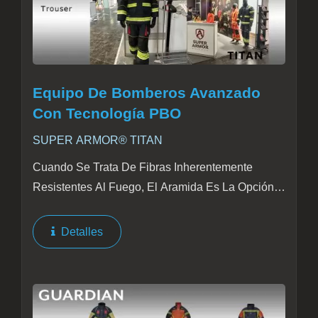
Equipo De Bomberos Avanzado
Con Tecnología PBO
SUPER ARMOR® TITAN
Cuando Se Trata De Fibras Inherentemente
Resistentes Al Fuego, El Aramida Es La Opción
Preferida. Sin Embargo, Para Aquellos Que
Buscan Un Rendimiento Superior, La Fibra PBO
Detalles
Ofrece Una Alternativa Excepcional....