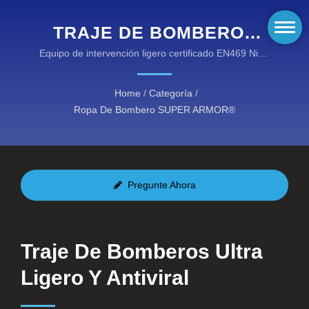
TRAJE DE BOMBEROS
ULTRALIGERO Y
Equipo de intervención ligero certificado EN469 Nivel
2 con resistencia a patógenos transmitidos por la
ANTIVIRAL - SERIE
sangre
Home
/
Categoría
/
SUPER ARMOR REV
Ropa De Bombero SUPER ARMOR®
Pregunte Ahora
Traje De Bomberos Ultra
Ligero Y Antiviral