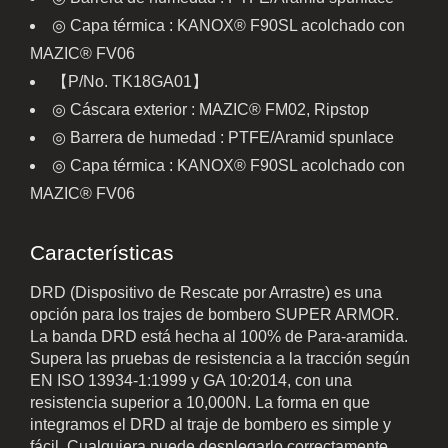
◎ Capa térmica : KANOX® F90SL acolchado con
MAZIC® FV06
【P/No. TK18GA01】
◎ Cáscara exterior : MAZIC® FM02, Ripstop
◎ Barrera de humedad : PTFE/Aramid spunlace
◎ Capa térmica : KANOX® F90SL acolchado con
MAZIC® FV06
Características
DRD (Dispositivo de Rescate por Arrastre) es una
opción para los trajes de bombero SUPER ARMOR.
La banda DRD está hecha al 100% de Para-aramida.
Supera las pruebas de resistencia a la tracción según
EN ISO 13934-1:1999 y GA 10:2014, con una
resistencia superior a 10,000N. La forma en que
integramos el DRD al traje de bombero es simple y
fácil. Cualquiera puede desplegarlo correctamente.