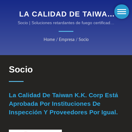
LA CALIDAD DE TAIWAN
K.K. CORP ESTÁ
Socio | Soluciones retardantes de fuego certificadas
por EN para entornos peligrosos
APROBADA POR
Home
/
Empresa
/
Socio
INSTITUCIONES DE
INSPECCIÓN Y
PROVEEDORES POR
Socio
IGUAL. | EQUIPOS DE
ALTA RENDIMIENTO
La Calidad De Taiwan K.K. Corp Está
RESISTENTE AL FUEGO
Aprobada Por Instituciones De
DE KANOX®: DESCUBRE
Inspección Y Proveedores Por Igual.
NUESTRAS CATEGORÍAS