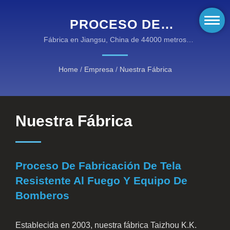
PROCESO DE
FABRICACIÓN DE TELA
Fábrica en Jiangsu, China de 44000 metros
cuadrados. | Soluciones retardantes de fuego
RESISTENTE AL FUEGO Y
certificadas por EN para entornos peligrosos
Home
/
Empresa
/
Nuestra Fábrica
EQUIPO DE BOMBEROS |
EQUIPOS DE ALTA
RENDIMIENTO
Nuestra Fábrica
RESISTENTE AL FUEGO
DE KANOX®: DESCUBRE
Proceso De Fabricación De Tela
NUESTRAS CATEGORÍAS
Resistente Al Fuego Y Equipo De
Bomberos
Establecida en 2003, nuestra fábrica Taizhou K.K.