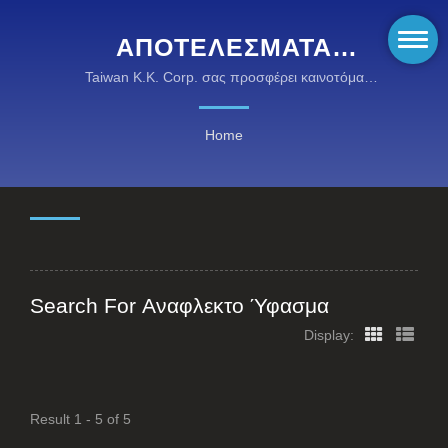
ΑΠΟΤΕΛΈΣΜΑΤΑ
ΑΝΑΖΉΤΗΣΗΣ:
Taiwan K.K. Corp. σας προσφέρει καινοτόμα
αναφλεκτα υφάσματα, αναφλεκτα ρούχα και υψηλής
ΑΝΑΦΛΕΚΤΟ ΎΦΑΣΜΑ |
απόδοσης προστατευτικά ρούχα σε λογικές τιμές.
Home
ΕΞΕΡΕΥΝΉΣΤΕ ΤΑ ΡΟΎΧΑ
ΠΥΡΑΣΦΆΛΕΙΑΣ KANOX®:
ΠΡΟΗΓΜΈΝΑ ΡΟΎΧΑ
ΑΝΘΕΚΤΙΚΆ ΣΤΗ ΦΩΤΙΆ
Search For Αναφλεκτο Ύφασμα
Display:
Result 1 - 5 of 5