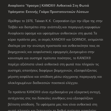
Αναφλεκτο Ύφασμα | KANOX® Ανθεκτικά Στη Φωτιά
Υφάσματα: Εκτενής Γκάμα Προστατευτικών Λύσεων
Ιδρύθηκε το 1976, Taiwan K.K. Corporation έχει την έδρα της στην
Ταϊβάν και διαπρέπει στην ανάπτυξη και παραγωγή κορυφαίων
Αναφλεκτο ύφασμα και υφασμάτων ανθεκτικών στη φωτιά.Τα
κύρια προϊόντα μας, οι σειρές KANOX® και GORNOX, εκτιμώνται
ιδιαίτερα για την ανώτερη προστασία και ανθεκτικότητα τους σε
βιομηχανικές και ασφαλιστικές εφαρμογές.Δεσμευμένο στην
καινοτομία και αυστηρά πρότυπα ποιότητας, το KANOX®
παρέχει αξιόπιστα υλικά ανθεκτικά στη φωτιά που πληρούν τις
αυστηρές απαιτήσεις διαφόρων βιομηχανιών, εξασφαλίζοντας
μέγιστη ασφάλεια και απόδοση μέσω σύγχρονης παραγωγής και
ολοκληρωμένων διαδικασιών ποιοτικού ελέγχου.
Τα προϊόντα KANOX® είναι σχεδιασμένα για εξαιρετική αντοχή,
αντέχοντας στις πιο δύσκολες συνθήκες ενώ εξασφαλίζουν
βέλτιστη απόδοση. Τα υφάσματα μας που είναι ανθεκτικά στη
φωτιά πληρούν και ξεπερνούν τα διεθνή πρότυπα ασφαλείας,