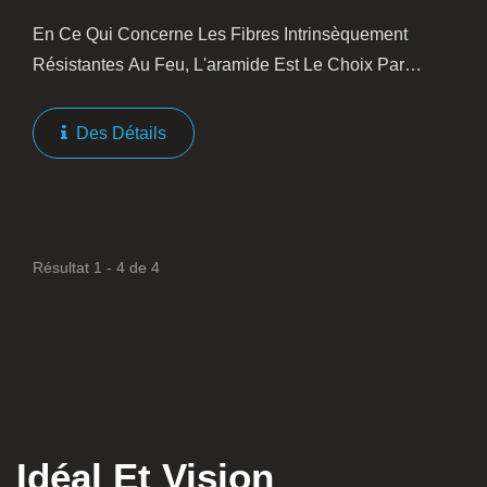
En Ce Qui Concerne Les Fibres Intrinsèquement
Résistantes Au Feu, L'aramide Est Le Choix Par
Excellence. Cependant, Pour Ceux Qui Recherchent
Des Performances Supérieures, La Fibre PBO Offre
Des Détails
Une Alternative...
Résultat 1 - 4 de 4
Idéal Et Vision