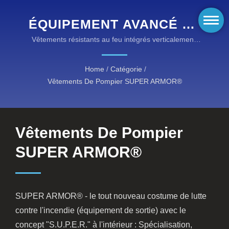
ÉQUIPEMENT AVANCÉ DE
POMPIER AVEC
Vêtements résistants au feu intégrés verticalement,
de la fil à l'habit fini
CERTIFICATION EN 469
Home
/
Catégorie
/
NIVEAU 2
Vêtements De Pompier SUPER ARMOR®
Vêtements De Pompier
SUPER ARMOR®
SUPER ARMOR® - le tout nouveau costume de lutte
contre l'incendie (équipement de sortie) avec le
concept "S.U.P.E.R." à l'intérieur : Spécialisation,