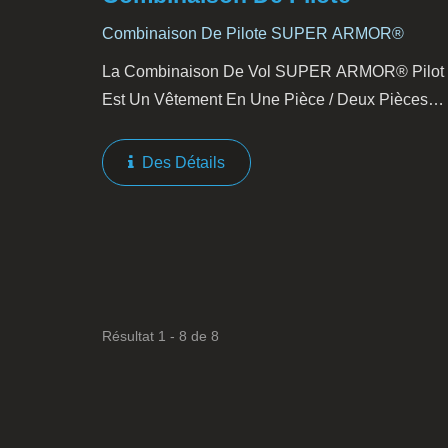
Combinaison De Pilote SUPER ARMOR®
La Combinaison De Vol SUPER ARMOR® Pilot
Est Un Vêtement En Une Pièce / Deux Pièces
Fabriqué À Partir D'un Matériau Léger Et
Respirant Pour Une Protection Pendant Le Vol.
Des Détails
Notre Combinaison De Vol Est Fabriquée...
Résultat 1 - 8 de 8