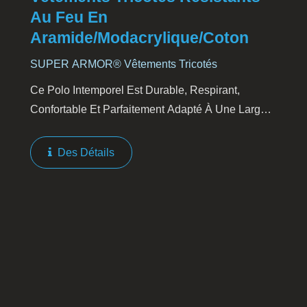
Au Feu En
Aramide/modacrylique/coton
SUPER ARMOR® Vêtements Tricotés
Ce Polo Intemporel Est Durable, Respirant,
Confortable Et Parfaitement Adapté À Une Large
Gamme D'environnements Industriels. Il Arbore Le
Logo SUPER ARMOR® Inherently Flame
Des Détails
Resistant Sur Le Col Pour...