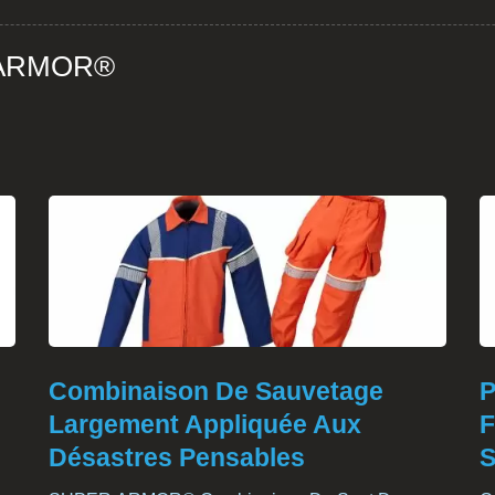
R ARMOR®
Combinaison De Sauvetage
P
Largement Appliquée Aux
F
Désastres Pensables
S