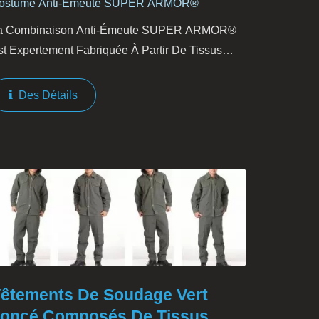
ostume Anti-Émeute SUPER ARMOR®
a Combinaison Anti-Émeute SUPER ARMOR®
st Expertement Fabriquée À Partir De Tissus
élangés D'aramide, Offrant Une Protection
négalée Pour Les Équipes De Police, Les Unités
Des Détails
e L'armée Et Les Forces...
êtements De Soudage Vert
oncé Composés De Tissus