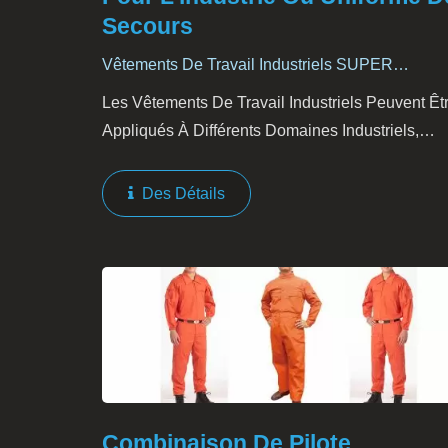
Secours
Vêtements De Travail Industriels SUPER
ARMOR®
Les Vêtements De Travail Industriels Peuvent Êt
Appliqués À Différents Domaines Industriels,
Notamment L'industrie De La Soudure, L'industri
Pétrochimique, L'industrie Sidérurgique,
Des Détails
L'industrie...
Combinaison De Pilote