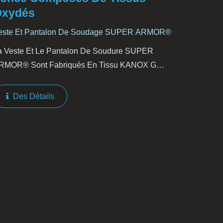
xydés
este Et Pantalon De Soudage SUPER ARMOR®
a Veste Et Le Pantalon De Soudure SUPER
RMOR® Sont Fabriqués En Tissu KANOX G
ntrinsèquement Résistant Au Feu. Il Est Composé
e Fibres Pan Oxydées Et De Fibres Aramides.
Des Détails
es Excellentes Performances...