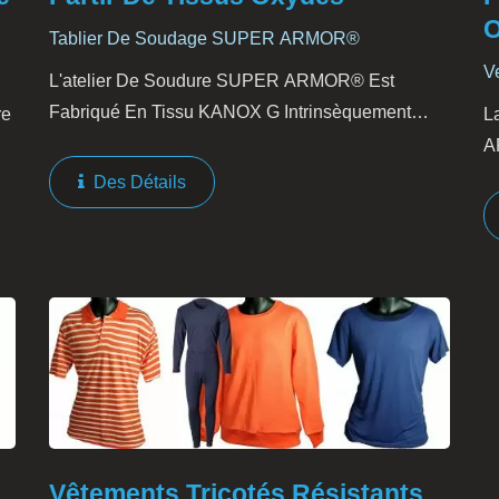
O
Tablier De Soudage SUPER ARMOR®
V
L'atelier De Soudure SUPER ARMOR® Est
Fabriqué En Tissu KANOX G Intrinsèquement
re
L
Résistant Au Feu. Il Est Composé De Fibres
A
Oxydées Et De Fibres D'aramide. L'excellente
e
I
Des Détails
Performance De Résistance...
D
L
Vêtements Tricotés Résistants