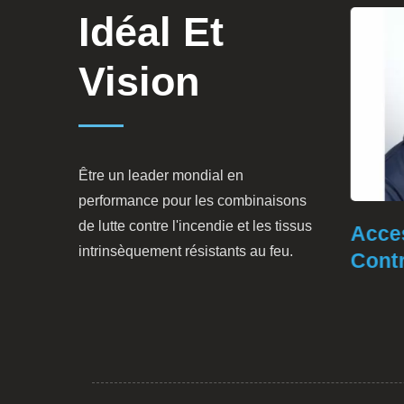
Idéal Et
Vision
Être un leader mondial en
performance pour les combinaisons
de lutte contre l'incendie et les tissus
e
Vêtement De Protection
Accesso
intrinsèquement résistants au feu.
Contre