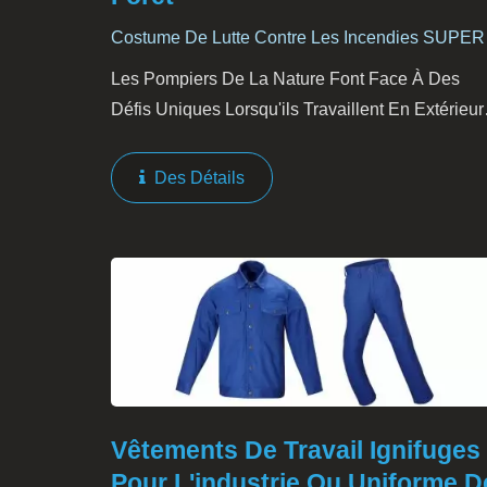
Costume De Lutte Contre Les Incendies SUPER
ARMOR® Wildlander
Les Pompiers De La Nature Font Face À Des
Défis Uniques Lorsqu'ils Travaillent En Extérieur
Pour Lutter Contre Les Incendies De Forêt Et De
Broussailles. Dans De Tels Environnements
Des Détails
Exigeants, Les Vêtements...
Vêtements De Travail Ignifuges
Pour L'industrie Ou Uniforme D