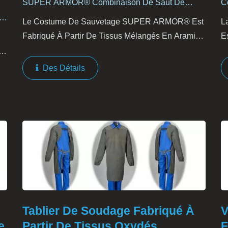
SUPER ARMOR® Combinaison De Saut De
C
Sauvetage Aérien
Le Costume De Sauvetage SUPER ARMOR® Est
L
Fabriqué À Partir De Tissus Mélangés En Aramide
E
Et Conçu Pour Être Utilisé Pour Plusieurs Tâches,
M
Telles Que Le Sauvetage Sur Route, Le
I
Des Détails
Sauvetage Air-Mer,...
D
Tablier De Soudage Fabriqué À
V
e
Partir De Tissus Oxydés
F