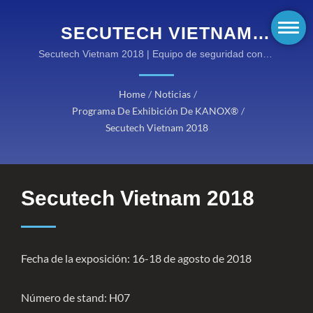
SECUTECH VIETNAM
2018 | KANOX® TEJIDOS
Secutech Vietnam 2018 | Equipo de seguridad contra
incendios certificado que cumple con las normas
DE SEGURIDAD CONTRA
ISO, NFPA y EN
Home
/
Noticias
/
INCENDIOS:
Programa De Exhibición De KANOX®
/
SOLUCIONES
Secutech Vietnam 2018
DURADERAS Y
CERTIFICADAS
Secutech Vietnam 2018
RESISTENTE AL FUEGO
Fecha de la exposición: 16-18 de agosto de 2018
Número de stand: H07