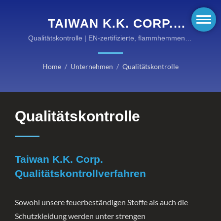
TAIWAN K.K. CORP.
QUALITÄTSKONTROLLVERFA
Qualitätskontrolle | EN-zertifizierte, flammhemmende
Lösungen für gefährliche Umgebungen
| HOCHLEISTUNGS-
Home
/
Unternehmen
/
Qualitätskontrolle
FEUERBESTÄNDIGE
AUSRÜSTUNG VON
KANOX®: ENTDECKEN
Qualitätskontrolle
SIE UNSERE
KATEGORIEN
Taiwan K.K. Corp.
Qualitätskontrollverfahren
Sowohl unsere feuerbeständigen Stoffe als auch die
Schutzkleidung werden unter strengen